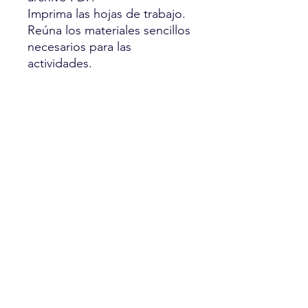
Imprima las hojas de trabajo.
Reúna los materiales sencillos
necesarios para las
actividades.
Comience con las
instrucciones fáciles de seguir
y disfrute de una semana de
aprendizaje divertido con su
pequeño.
Notas importantes:
Este es un producto digital;
no se le enviarán artículos
físicos.
Recibirá un archivo PDF al
realizar la compra.
Como se trata de una
descarga digital, no se