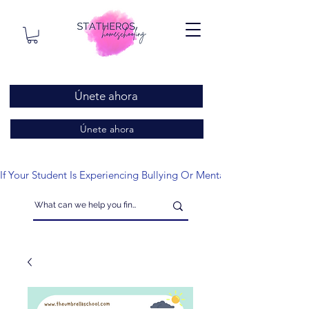
Únete ahora
Únete ahora
If Your Student Is Experiencing Bullying Or Mental Health Issues