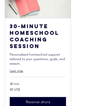
30-Minute
Homeschool
Coaching
Session
Personalized homeschool support
tailored to your questions, goals, and
season.
Leer más
30 min
40
40 US$
dólares
estadounidenses
Reservar ahora