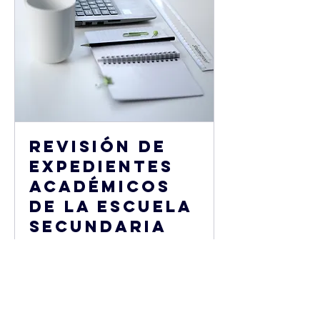
Revisión de
expedientes
académicos
de la escuela
secundaria
¿Está su estudiante encaminado a
completar lo que necesita para
alcanzar sus objetivos posteriores a la
graduación?
Leer más