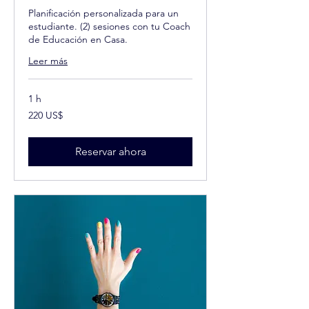
Planificación personalizada para un
estudiante. (2) sesiones con tu Coach
de Educación en Casa.
Leer más
1 h
220
220 US$
dólares
estadounidenses
Reservar ahora