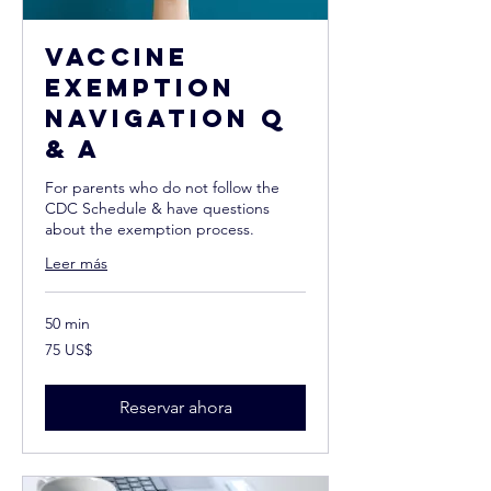
Vaccine
Exemption
Navigation Q
& A
For parents who do not follow the
CDC Schedule & have questions
about the exemption process.
Leer más
50 min
75
75 US$
dólares
estadounidenses
Reservar ahora