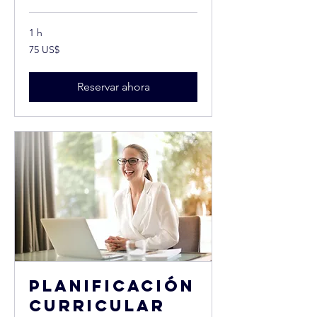
1 h
75
75 US$
dólares
estadounidenses
Reservar ahora
Planificación
curricular