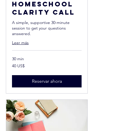
Homeschool
Clarity Call
A simple, supportive 30-minute
session to get your questions
answered.
Leer más
30 min
40
40 US$
dólares
estadounidenses
Reservar ahora