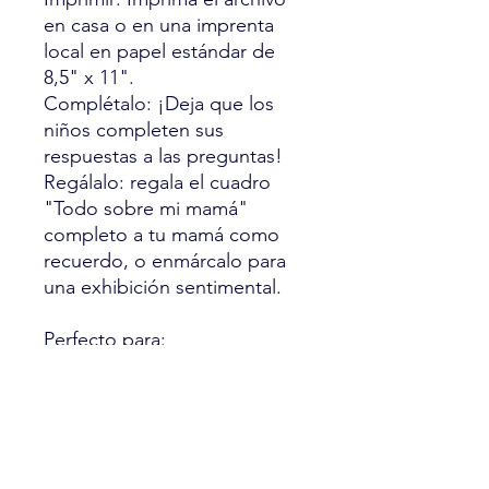
en casa o en una imprenta
local en papel estándar de
8,5" x 11".
Complétalo: ¡Deja que los
niños completen sus
respuestas a las preguntas!
Regálalo: regala el cuadro
"Todo sobre mi mamá"
completo a tu mamá como
recuerdo, o enmárcalo para
una exhibición sentimental.
Perfecto para:
Día de la Madre
Cumpleaños
Regalos de los niños a la
mamá
Regalos para abuela o tía