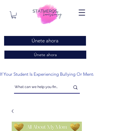
Únete ahora
Únete ahora
If Your Student Is Experiencing Bullying Or Mental Health Issues