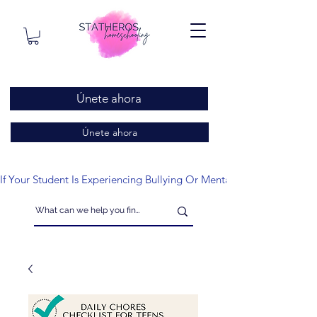
Únete ahora
Únete ahora
If Your Student Is Experiencing Bullying Or Mental Health Issues