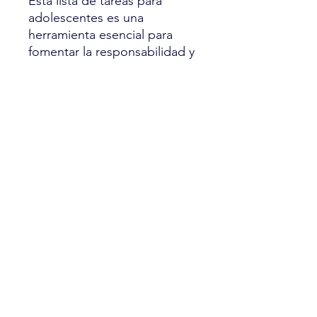
Esta lista de tareas para
adolescentes es una
herramienta esencial para
fomentar la responsabilidad y
la autogestión en el hogar.
Haga que la gestión de las
tareas domésticas sea
interesante y organizada:
¡pida su versión imprimible
hoy y observe cómo prospera
su hijo adolescente!
Nota: Esta es una descarga
digital; no se enviará ningún
artículo físico. ¡El acceso
instantáneo a tu versión
imprimible significa que
puedes comenzar de
inmediato!